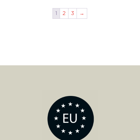
1
2
3
→